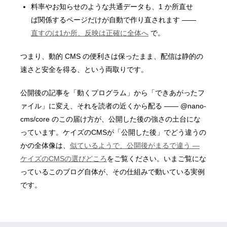
料率やお知らせのような共通データも、1 か所直せ
ば関係するページだけが自動で作り直されます ――
直すのは1か所、反映は正確に全体へ
で。
つまり、動的 CMS の便利さは保ったまま、配信は静的の
速さと安全を得る、という両取りです。
公開後の記事を「動くプログラム」から「できあがったフ
ァイル」に変え、それを読者の近くから配る ―― @nano-
cms/core のこの届け方が、公開した後の強さの土台にな
っています。ケイズのCMSが「公開した後」でどう違うの
かの全体像は、
似ているようで、公開後がまるで違う ―
ケイズのCMSの選びどころ
をご覧ください。いまご覧にな
っているこのブログ自体が、その仕組みで動いている実例
です。