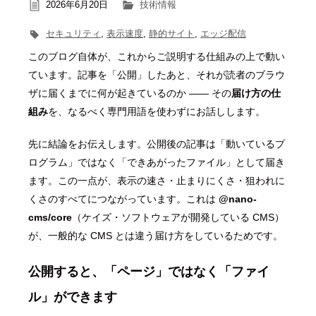
2026年6月20日
技術情報
セキュリティ
,
表示速度
,
静的サイト
,
エッジ配信
このブログ自体が、これからご説明する仕組みの上で動い
ています。記事を「公開」したあと、それが読者のブラウ
ザに届くまでに何が起きているのか ―― その
届け方の仕
組み
を、なるべく専門用語を使わずにお話しします。
先に結論をお伝えします。公開後の記事は「動いているプ
ログラム」ではなく「できあがったファイル」として届き
ます。この一点が、表示の速さ・止まりにくさ・狙われに
くさのすべてにつながっています。これは
@nano-
cms/core
（ケイズ・ソフトウェアが開発している CMS）
が、一般的な CMS とは違う届け方をしているためです。
公開すると、「ページ」ではなく「ファイ
ル」ができます