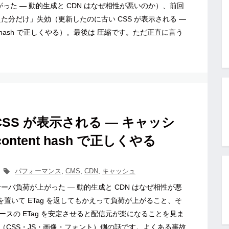
がった ― 動的生成と CDN はなぜ相性が悪いのか）、前回
た分だけ」失効（更新したのに古い CSS が表示される ―
t hash で正しくやる）。最後は 圧縮です。ただ正直に言う
SS が表示される ― キャッシ
ntent hash で正しくやる
パフォーマンス
,
CMS
,
CDN
,
キャッシュ
にサーバ負荷が上がった ― 動的生成と CDN はなぜ相性が悪
を置いて ETag を返してもかえって負荷が上がること、そ
刻ベースの ETag を安定させると配信元が楽になることを見ま
（CSS・JS・画像・フォント）側の話です。よくある事故