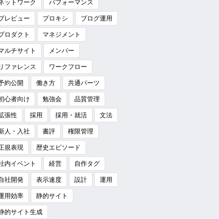
ネットワーク
パフォーマンス
プレビュー
プロキシ
ブログ運用
プロダクト
マネジメント
マルチサイト
メンバー
リファレンス
ワークフロー
予約公開
働き方
共通パーツ
初心者向け
勉強会
品質管理
拡張性
採用
採用・就活
文法
新人・入社
書評
権限管理
正規表現
歴史エピソード
社内イベント
経営
自作タグ
自社開発
表示速度
設計
運用
運用効率
静的サイト
静的サイト生成