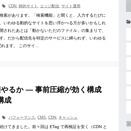
CDN
,
静的サイト
,
エッジ配信
,
サイト運用
検索があります。「検索機能」と聞くと、入力するたびに
、いわゆる動的なサイトを思い浮かべる方が多いかもしれ
開されたあとは「動かないただのファイル」の集まりで、
す。だから配信先を特定のサービスに縛られず、いわゆる
れます。 このサイ...
やるか ― 事前圧縮が効く構成
構成
パフォーマンス
,
CMS
,
CDN
,
キャッシュ
けてきました。前々回は ETag で再検証を安く（CDN と