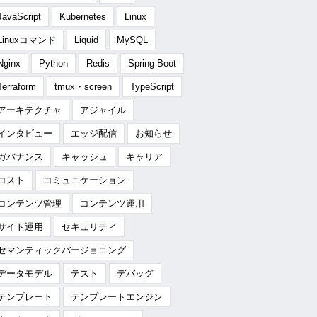
JavaScript
Kubernetes
Linux
Linuxコマンド
Liquid
MySQL
Nginx
Python
Redis
Spring Boot
Terraform
tmux・screen
TypeScript
アーキテクチャ
アジャイル
インタビュー
エッジ配信
お知らせ
ガバナンス
キャッシュ
キャリア
コスト
コミュニケーション
コンテンツ管理
コンテンツ運用
サイト運用
セキュリティ
セマンティックバージョニング
データモデル
テスト
デバッグ
テンプレート
テンプレートエンジン