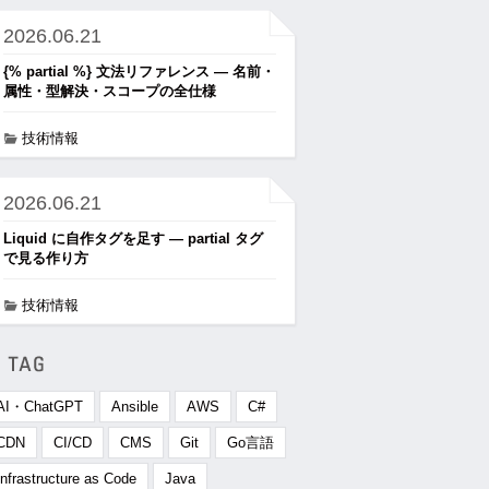
2026.06.21
{% partial %} 文法リファレンス ― 名前・
属性・型解決・スコープの全仕様
技術情報
2026.06.21
Liquid に自作タグを足す ― partial タグ
で見る作り方
技術情報
AI・ChatGPT
Ansible
AWS
C#
CDN
CI/CD
CMS
Git
Go言語
Infrastructure as Code
Java