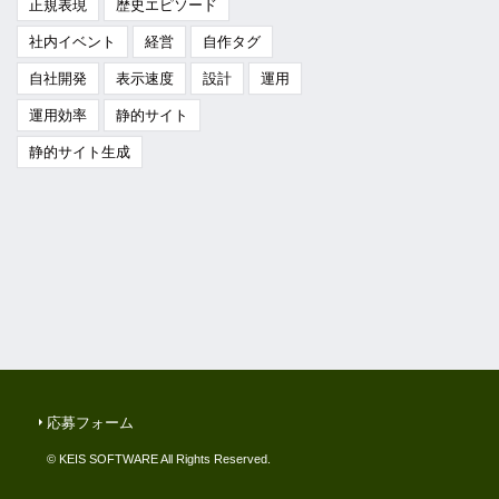
正規表現
歴史エピソード
社内イベント
経営
自作タグ
自社開発
表示速度
設計
運用
運用効率
静的サイト
静的サイト生成
応募フォーム
© KEIS SOFTWARE All Rights Reserved.