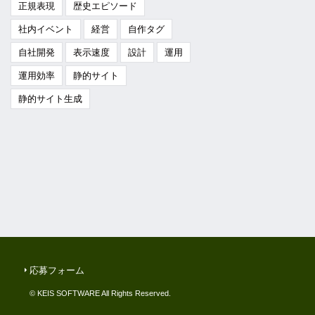
正規表現
歴史エピソード
社内イベント
経営
自作タグ
自社開発
表示速度
設計
運用
運用効率
静的サイト
静的サイト生成
応募フォーム
© KEIS SOFTWARE All Rights Reserved.