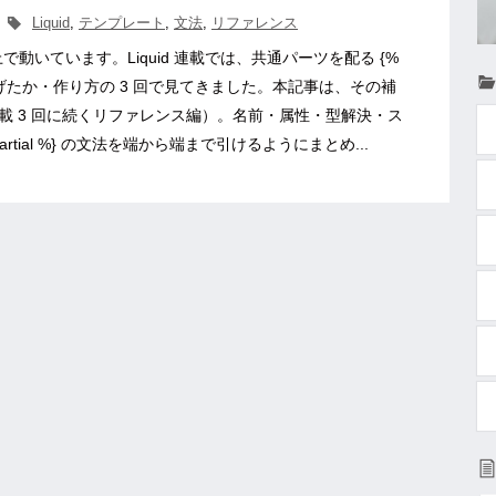
Liquid
,
テンプレート
,
文法
,
リファレンス
 の上で動いています。Liquid 連載では、共通パーツを配る {%
なぜ拡げたか・作り方の 3 回で見てきました。本記事は、その補
載 3 回に続くリファレンス編）。名前・属性・型解決・ス
tial %} の文法を端から端まで引けるようにまとめ...