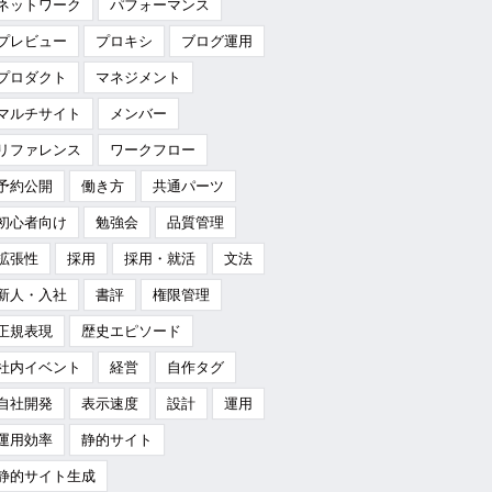
ネットワーク
パフォーマンス
プレビュー
プロキシ
ブログ運用
プロダクト
マネジメント
マルチサイト
メンバー
リファレンス
ワークフロー
予約公開
働き方
共通パーツ
初心者向け
勉強会
品質管理
拡張性
採用
採用・就活
文法
新人・入社
書評
権限管理
正規表現
歴史エピソード
社内イベント
経営
自作タグ
自社開発
表示速度
設計
運用
運用効率
静的サイト
静的サイト生成