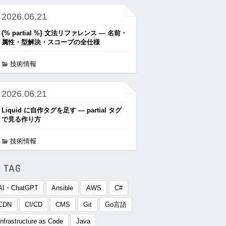
2026.06.21
{% partial %} 文法リファレンス ― 名前・
属性・型解決・スコープの全仕様
技術情報
2026.06.21
Liquid に自作タグを足す ― partial タグ
で見る作り方
技術情報
AI・ChatGPT
Ansible
AWS
C#
CDN
CI/CD
CMS
Git
Go言語
Infrastructure as Code
Java