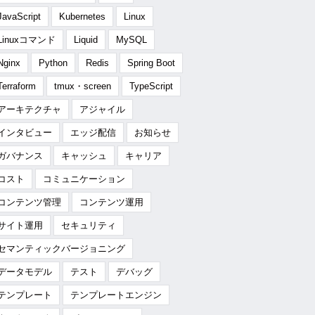
JavaScript
Kubernetes
Linux
Linuxコマンド
Liquid
MySQL
Nginx
Python
Redis
Spring Boot
Terraform
tmux・screen
TypeScript
アーキテクチャ
アジャイル
インタビュー
エッジ配信
お知らせ
ガバナンス
キャッシュ
キャリア
コスト
コミュニケーション
コンテンツ管理
コンテンツ運用
サイト運用
セキュリティ
セマンティックバージョニング
データモデル
テスト
デバッグ
テンプレート
テンプレートエンジン